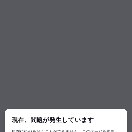
ダイアログの開始
現在、問題が発生しています
現在Canvaを開くことができません。このページを更新し